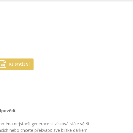
KE STAŽENÍ
odpovědi.
oména nejstarší generace si získává stále větší
acích nebo chcete překvapit své blízké dárkem