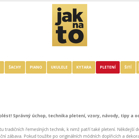
ŠACHY
PIANO
UKULELE
KYTARA
PLETENÍ
ŠITÍ
 plést! Správný úchop, technika pletení, vzory, návody, tipy a 
 tradičních řemeslných technik, k nimž patří také pletení. Někdejší d
ční zábava. Pokud toužíte po originálních módních doplňcích a dekor